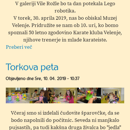
V galeriji Vile Rožle bo ta dan potekala Lego
robotika.
V torek, 30. aprila 2019, nas bo obiskal Muzej
Velenje. Pridružite se nam ob 10. uri, ko bomo
spoznali 50 letno zgodovino Karate kluba Velenje,
njihove trenerje in mlade karateiste.
Preberi več
o
Majske
počitnice
Torkova peta
v
Vili
Objavljeno dne
Sre, 10. 04. 2019 - 10:37
Rožle
Včeraj smo si izdelali čudovite šparovčke, da se
bodo napolnili do počitnic. Seveda ni manjkalo
pujsastih, pa tudi kakšna druga živalca bo "jedla"