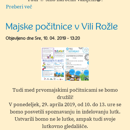
Preberi več
o
Odprtje
skupnostnega
Majske počitnice v Vili Rožle
vrta
pri
Objavljeno dne
Sre, 10. 04. 2019 - 13:20
Vili
Rožle
Tudi med prvomajskimi počitnicami se bomo
družili!
V ponedeljek, 29. aprila 2019, od 10. do 13. ure se
bomo posvetili spoznavanju in izdelovanju lutk.
Ustvarili bomo ne le lutke, ampak tudi svoje
lutkovno gledališče.