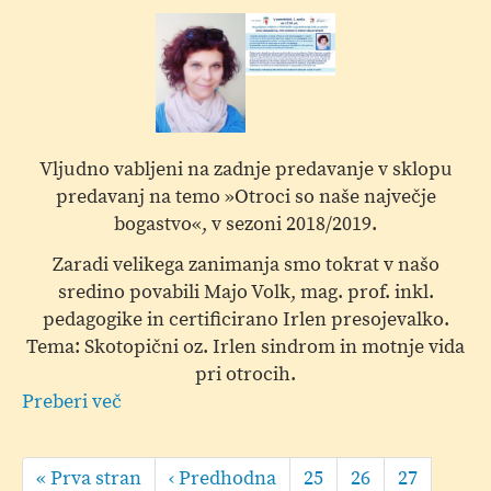
Vljudno vabljeni na zadnje predavanje v sklopu
predavanj na temo »Otroci so naše največje
bogastvo«, v sezoni 2018/2019.
Zaradi velikega zanimanja smo tokrat v našo
sredino povabili Majo Volk, mag. prof. inkl.
pedagogike in certificirano Irlen presojevalko.
Tema: Skotopični oz. Irlen sindrom in motnje vida
pri otrocih.
Preberi več
o
Šola
Pagination
za
First
« Prva stran
Predhodna
‹ Predhodna
Page
25
Page
26
Page
27
starše