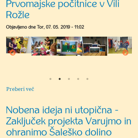
Prvomajske počitnice v Vili
varstvo
Rožle
–
Vila
Objavljeno dne
Tor, 07. 05. 2019 - 11:02
Rožle
in
MC
Velenje
(še
nekaj
prostih
mest)
Preberi več
o
Prvomajske
počitnice
Nobena ideja ni utopična -
v
Zaključek projekta Varujmo in
Vili
Rožle
ohranimo Šaleško dolino