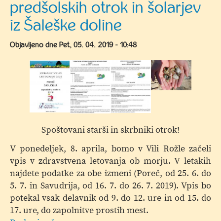
predšolskih otrok in šolarjev
parlament
iz Šaleške doline
Objavljeno dne
Pet, 05. 04. 2019 - 10:48
Spoštovani starši in skrbniki otrok!
V ponedeljek, 8. aprila, bomo v Vili Rožle začeli
vpis v zdravstvena letovanja ob morju. V letakih
najdete podatke za obe izmeni (Poreč, od 25. 6. do
5. 7. in Savudrija, od 16. 7. do 26. 7. 2019). Vpis bo
potekal vsak delavnik od 9. do 12. ure in od 15. do
17. ure, do zapolnitve prostih mest.