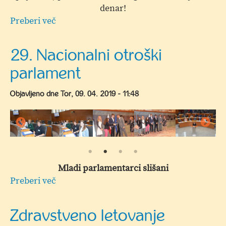
denar!
Preberi več
o
Torkova
peta
29. Nacionalni otroški
parlament
Objavljeno dne
Tor, 09. 04. 2019 - 11:48
Mladi parlamentarci slišani
Preberi več
o
29.
Nacionalni
Zdravstveno letovanje
otroški