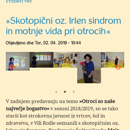
Preberi več
o
Zdravstveno
letovanje
»Skotopični oz. Irlen sindrom
predšolskih
in motnje vida pri otrocih«
otrok
in
Objavljeno dne
Tor, 02. 04. 2019 - 10:44
šolarjev
iz
Šaleške
doline
V zadnjem predavanju na temo
»Otroci so naše
največje bogastvo«
v sezoni 2018/2019, so se tako
starši kot strokovna javnost iz vrtcev, šol in
zdravstva, v Vili Rožle seznanili s skotopičnim oz.