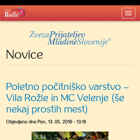
Togg
navi
Novice
Poletno počitniško varstvo –
Vila Rožle in MC Velenje (še
nekaj prostih mest)
Objavljeno dne
Pon, 13. 05. 2019 - 13:18