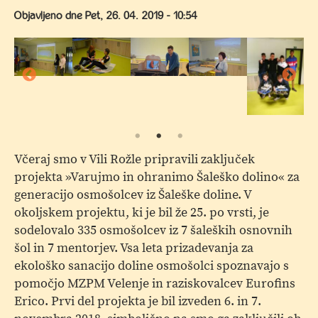
Objavljeno dne
Pet, 26. 04. 2019 - 10:54
Včeraj smo v Vili Rožle pripravili zaključek
projekta »Varujmo in ohranimo Šaleško dolino« za
generacijo osmošolcev iz Šaleške doline. V
okoljskem projektu, ki je bil že 25. po vrsti, je
sodelovalo 335 osmošolcev iz 7 šaleških osnovnih
šol in 7 mentorjev. Vsa leta prizadevanja za
ekološko sanacijo doline osmošolci spoznavajo s
pomočjo MZPM Velenje in raziskovalcev Eurofins
Erico. Prvi del projekta je bil izveden 6. in 7.