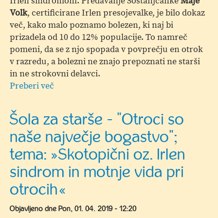
Irlen sindromom. Predavanje Šoštanjčanke
Maje
Volk
, certificirane Irlen presojevalke, je bilo dokaz
več, kako malo poznamo bolezen, ki naj bi
prizadela od 10 do 12% populacije. To namreč
pomeni, da se z njo spopada v povprečju en otrok
v razredu, a bolezni ne znajo prepoznati ne starši
in ne strokovni delavci.
Preberi več
o
»Skotopični
oz.
Šola za starše - "Otroci so
Irlen
naše največje bogastvo";
sindrom
in
tema: »Skotopični oz. Irlen
motnje
sindrom in motnje vida pri
vida
pri
otrocih«
otrocih«
Objavljeno dne
Pon, 01. 04. 2019 - 12:20