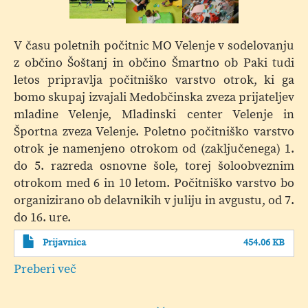
V času poletnih počitnic MO Velenje v sodelovanju
z občino Šoštanj in občino Šmartno ob Paki tudi
letos pripravlja počitniško varstvo otrok, ki ga
bomo skupaj izvajali Medobčinska zveza prijateljev
mladine Velenje, Mladinski center Velenje in
Športna zveza Velenje. Poletno počitniško varstvo
otrok je namenjeno otrokom od (zaključenega) 1.
do 5. razreda osnovne šole, torej šoloobveznim
otrokom med 6 in 10 letom. Počitniško varstvo bo
organizirano ob delavnikih v juliju in avgustu, od 7.
do 16. ure.
Prijavnica
454.06 KB
Preberi več
o
Poletno
počitniško