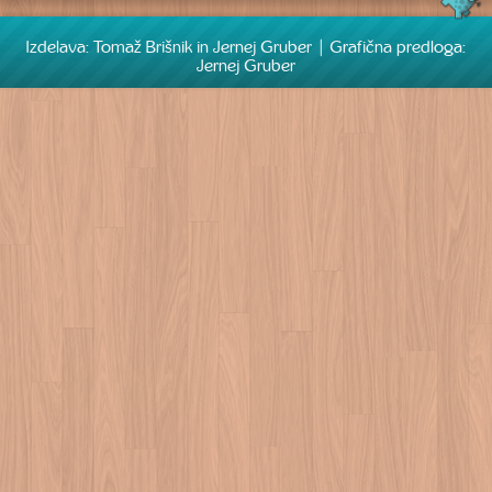
Izdelava: Tomaž Brišnik in Jernej Gruber | Grafična predloga:
Jernej Gruber