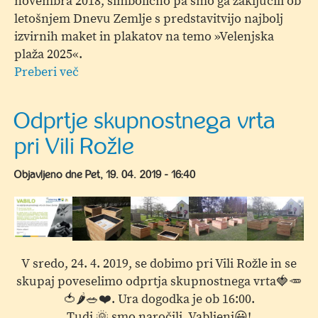
novembra 2018, simbolično pa smo ga zaključili ob
letošnjem Dnevu Zemlje s predstavitvijo najbolj
izvirnih maket in plakatov na temo »Velenjska
plaža 2025«.
Preberi več
o
Nobena
ideja
Odprtje skupnostnega vrta
ni
pri Vili Rožle
utopična
-
Objavljeno dne
Pet, 19. 04. 2019 - 16:40
Zaključek
projekta
Varujmo
in
ohranimo
V sredo, 24. 4. 2019, se dobimo pri Vili Rožle in se
Šaleško
skupaj poveselimo odprtja skupnostnega vrta🍓🥕
dolino
🍅🌶🥗❤️. Ura dogodka je ob 16:00.
Tudi 🌞 smo naročili. Vabljeni😀!