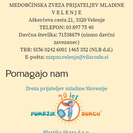
MEDOBČINSKA ZVEZA PRIJATELJEV MLADINE
V E L E N J E
Aškerčeva cesta 21, 3320 Velenje
TELEFON: 03 897 75 40
Davčna številka: 71538879 (nismo davčni
zavezanec)
TRR: SI56 0242 6001 1465 352 (NLB d.d.)
E-pošta:
mzpm.velenje@vilarozle.si
Pomagajo nam
Zveza prijateljev mladine Slovenije
Plastika Skaza d.o.o.