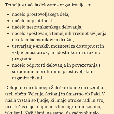
Temeljna načela delovanja organizacije so:
načelo prostovoljskega dela,
načelo neprofitnosti,
načelo nestrankarskega delovanja,
načelo spoštovanja temeljnih vrednot življenja
otrok, mladostnikov in družin,
ustvarjanje enakih možnosti za dostopnost in
vključenost otrok, mladostnikov in družin v
programe,
načelo odprtosti delovanja in povezovanja s
sorodnimi neprofitnimi, prostovoljskimi
organizacijami.
Delujemo na območju Šaleške doline na ozemlju
treh občin: Velenje, Šoštanj in Šmartno ob Paki. V
naših vrstah so ljudje, ki imajo otroke radi in svoj
prosti čas dajejo njim in s tem ogromno znanja,
izkušenj. Naši člani, ne samo, da zadovoljujejo