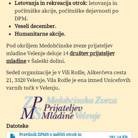
Letovanja in rekreacija otrok
: letovanja in
počitniške akcije, počitniške dejavnosti po
DPM.
Veseli december
.
Humanitarne akcije
.
Pod okriljem Medobčinske zveze prijateljev
mladine Velenje deluje 14
društev prijateljev
mladine
v Šaleški dolini.
Sedež organizacije je v Vili Rožle, Aškerčeva cesta
21, 3320 Velenje. Vila Rožle je ena izmed Unicefovih
varnih točk v Velenju.
Datoteke
Pravilnik ZPMS o zaščiti otrok in
281.14 KB