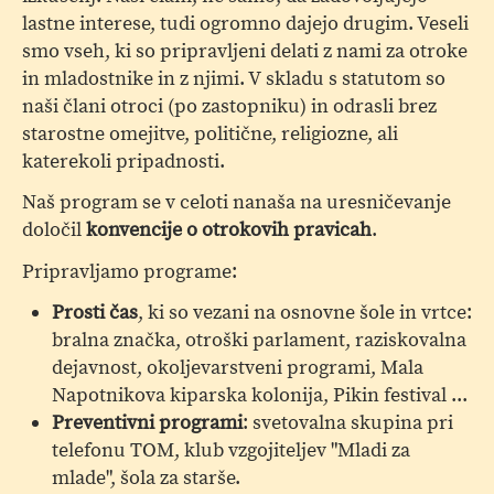
lastne interese, tudi ogromno dajejo drugim. Veseli
smo vseh, ki so pripravljeni delati z nami za otroke
in mladostnike in z njimi. V skladu s statutom so
naši člani otroci (po zastopniku) in odrasli brez
starostne omejitve, politične, religiozne, ali
katerekoli pripadnosti.
Naš program se v celoti nanaša na uresničevanje
določil
konvencije o otrokovih pravicah
.
Pripravljamo programe:
Prosti čas
, ki so vezani na osnovne šole in vrtce:
bralna značka, otroški parlament, raziskovalna
dejavnost, okoljevarstveni programi, Mala
Napotnikova kiparska kolonija, Pikin festival ...
Preventivni programi
: svetovalna skupina pri
telefonu TOM, klub vzgojiteljev "Mladi za
mlade", šola za starše.