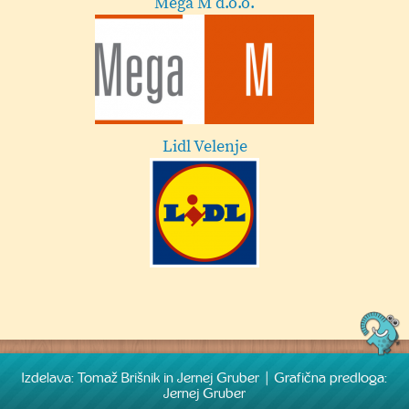
Mega M d.o.o.
Lidl Velenje
Previous
Next
Izdelava: Tomaž Brišnik in Jernej Gruber | Grafična predloga:
Jernej Gruber