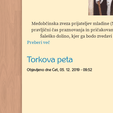
Medobčinska zveza prijateljev mladine (M
pravljični čas praznovanja in pričakovan
Šaleško dolino, kjer ga bodo zvedavi
Preberi več
o
Veseli
december
Torkova peta
2019
-
Objavljeno dne
Čet, 05. 12. 2019 - 09:52
obiski
Dedka
Mraza
po
Šaleški
dolini