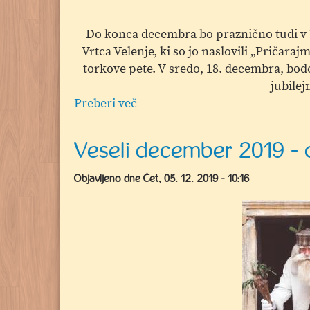
Do konca decembra bo praznično tudi v Vi
Vrtca Velenje, ki so jo naslovili „Pričar
torkove pete. V sredo, 18. decembra, bodo
jubile
Preberi več
o
Vabimo
na
Veseli december 2019 - o
20.
Novoletni
Objavljeno dne
Čet, 05. 12. 2019 - 10:16
bazar
in
v
pravljični
labirint