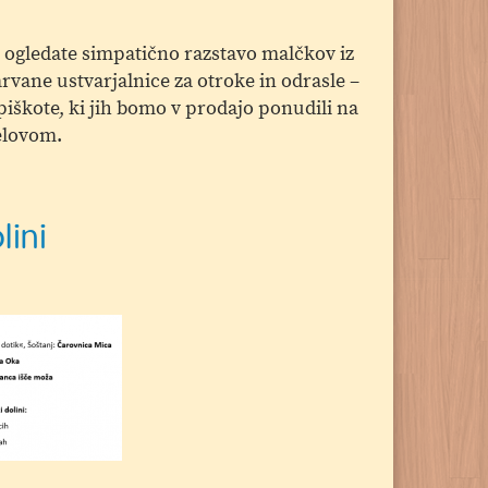
, ogledate simpatično razstavo malčkov iz
rvane ustvarjalnice za otroke in odrasle –
piškote, ki jih bomo v prodajo ponudili na
elovom.
lini