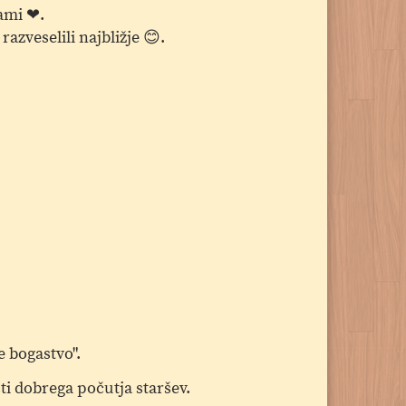
sami ❤.
azveselili najbližje 😊.
e bogastvo".
i dobrega počutja staršev.