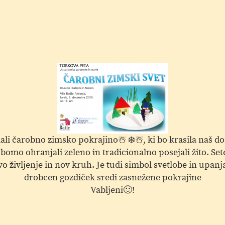
lali čarobno zimsko pokrajino☃️ ❄️☃️, ki bo krasila naš 
bomo ohranjali zeleno in tradicionalno posejali žito. Setev
 življenje in nov kruh. Je tudi simbol svetlobe in upanja
drobcen gozdiček sredi zasnežene pokrajine
Vabljeni🙂!