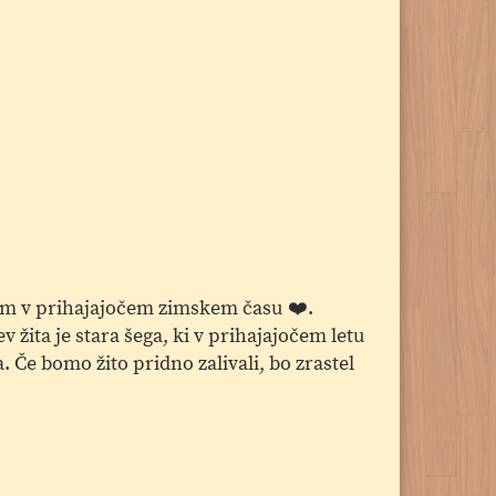
dom v prihajajočem zimskem času ❤️.
 žita je stara šega, ki v prihajajočem letu
. Če bomo žito pridno zalivali, bo zrastel