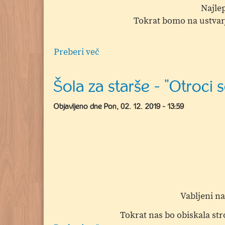
Najlep
Tokrat bomo na ustvarja
Preberi več
o
Torkova
peta
Šola za starše - "Otroci
Objavljeno dne
Pon, 02. 12. 2019 - 13:59
Vabljeni na
Tokrat nas bo obiskala st