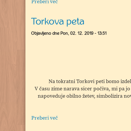
Preberi več
o
Šola
za
Torkova peta
starše
-
Objavljeno dne
Pon, 02. 12. 2019 - 13:51
"Otroci
so
naše
največje
bogastvo"
Na tokratni Torkovi peti bomo izde
V času zime narava sicer počiva, mi pa jo 
napoveduje obilno žetev, simbolizira novo
Preberi več
o
Torkova