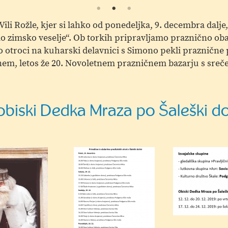
li Rožle, kjer si lahko od ponedeljka, 9. decembra dalje
ajmo zimsko veselje“. Ob torkih pripravljamo praznično oba
 otroci na kuharski delavnici s Simono pekli praznične 
jnem, letos že 20. Novoletnem prazničnem bazarju s sreč
biski Dedka Mraza po Šaleški do