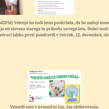
ZPM) Velenje bo tudi letos poskrbela, da bo zadnji mese
ja ob slovesu starega in prihodu novega leta. Dobri mož s
 otroci lahko prvič pozdravili v četrtek, 12. decembra, ob
Vstopili smo v praznični čas, čas obdarovanja.