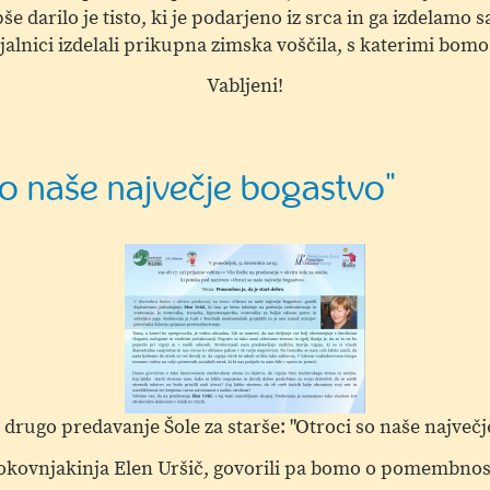
še darilo je tisto, ki je podarjeno iz srca in ga izdelamo 
lnici izdelali prikupna zimska voščila, s katerimi bomo r
Vabljeni!
 so naše največje bogastvo"
 drugo predavanje Šole za starše: "Otroci so naše največj
rokovnjakinja Elen Uršič, govorili pa bomo o pomembnost