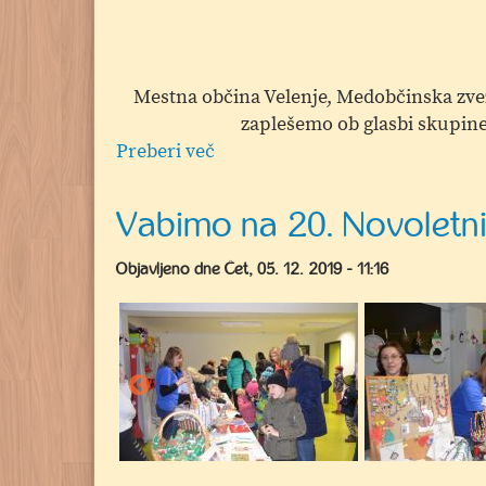
Mestna občina Velenje, Medobčinska zveza
zaplešemo ob glasbi skupine
Preberi več
o
Prihod
Dedka
Vabimo na 20. Novoletni b
Mraza
v
Objavljeno dne
Čet, 05. 12. 2019 - 11:16
Šaleško
dolino
in
koncert
skupine
BQL