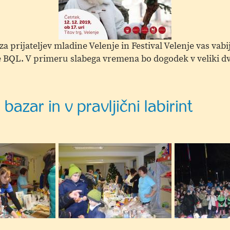
 prijateljev mladine Velenje in Festival Velenje vas va
 BQL. V primeru slabega vremena bo dogodek v veliki d
azar in v pravljični labirint