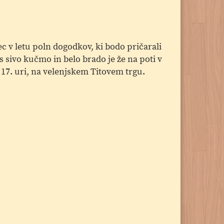
c v letu poln dogodkov, ki bodo pričarali
 sivo kučmo in belo brado je že na poti v
 17. uri, na velenjskem Titovem trgu.