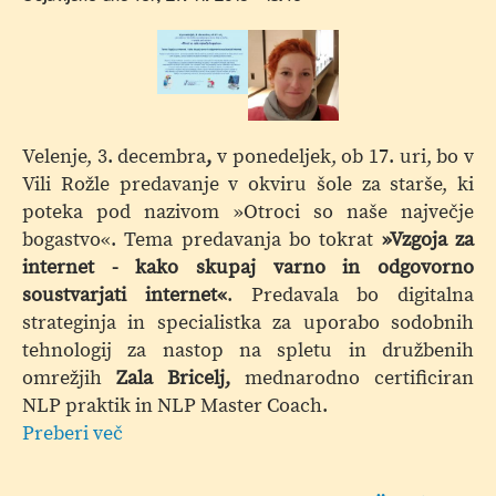
Velenje, 3. decembra
,
v ponedeljek, ob 17. uri, bo v
Vili Rožle predavanje v okviru šole za starše, ki
poteka pod nazivom »Otroci so naše največje
bogastvo«. Tema predavanja bo tokrat
»Vzgoja za
internet - kako skupaj varno in odgovorno
soustvarjati internet«
. Predavala bo digitalna
strateginja in specialistka za uporabo sodobnih
tehnologij za nastop na spletu in družbenih
omrežjih
Zala Bricelj,
mednarodno certificiran
NLP praktik in NLP Master Coach.
Preberi več
o
Šola
za