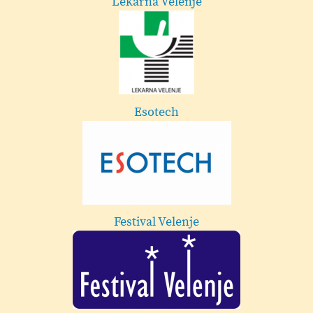
Mestna občina Velenje
Frizerski studio in brivnica Marko Hriberšek