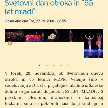
Svetovni dan otroka in "65
starše
let mladi"
-
"Otroci
Objavljeno dne
Tor, 27. 11. 2018 - 08:55
so
naše
največje
bogastvo";
tema:
»Vzgoja
za
internet
-
V torek, 20. novembra, ob Svetovnem dnevu
kako
otroka in 65 letnici MZPM Velenje smo v
skupaj
sodelovanju z Društvi prijateljev mladine iz Šaleške
varno
doline organizirali dogodek »65 LET MLADI«. S
in
pevskimi, plesnimi, dramskimi in kamišibaj
odgovorno
točkami, smo se poklonili naši dolgi tradiciji in
soustvarjati