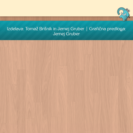
Izdelava: Tomaž Brišnik in Jernej Gruber | Grafična predloga:
Jernej Gruber