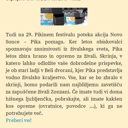
prazniku
Občine
Šoštanj
-
Županovo
Tudi na 29. Pikinem festivalu poteka akcija Novo
priznanje
Sonce – Pika pomaga. Ker letos obiskovalci
spoznavajo zanimivosti iz živalskega sveta, Pika
letos zbira hrano in opremo za živali. Skrinja, v
katero lahko odložite vaše dobrodelne prispevke,
je ob stari ladji v Beli dvorani, kjer Pika predstavlja
vodno živalsko kraljestvo. Vse, kar se bo zbralo v
skrinji, bomo podarili nam najbližjemu zavetišču
za zapuščene živali Zonzani. Če imate tudi vi doma
hišnega ljubljenčka, pobrskajte, ali imate kakšen
kos opreme (ovratnice, povodce …), ki ga ne
potrebujete več.
Preberi več
o
Novo