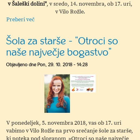
v Šaleški dolini"
, v sredo, 14. novembra, ob 17. uri,
v Vilo Rožle.
Preberi več
o
Muzej
na
Šola za starše - "Otroci so
obisku
naše največje bogastvo"
v
Vili
Objavljeno dne
Pon, 29. 10. 2018 - 14:28
Rožle
-
"Gumbi
in
gumbarstvo
v
Šaleški
dolini"
V ponedeljek, 5. novembra 2018, vas ob 17. uri
vabimo v Vilo Rožle na prvo srečanje šole za starše,
ki poteka pod sloganom »Otroci so naše največje