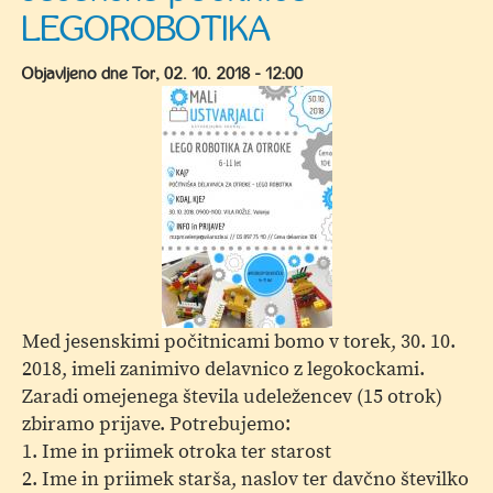
LEGOROBOTIKA
žav
v
Objavljeno dne
Tor, 02. 10. 2018 - 12:00
Vili
Rožle
Med jesenskimi počitnicami bomo v torek, 30. 10.
2018, imeli zanimivo delavnico z legokockami.
Zaradi omejenega števila udeležencev (15 otrok)
zbiramo prijave. Potrebujemo:
1. Ime in priimek otroka ter starost
2. Ime in priimek starša, naslov ter davčno številko