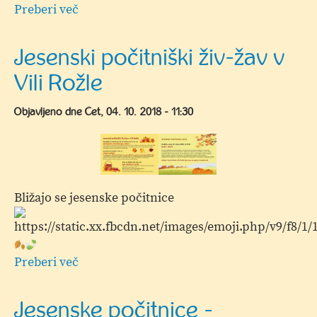
Preberi več
o
45.
Mala
Jesenski počitniški živ-žav v
Napotnikova
Vili Rožle
kiparska
kolonija
Objavljeno dne
Čet, 04. 10. 2018 - 11:30
in
otvoritev
razstave
Bližajo se jesenske počitnice
Preberi več
o
Jesenski
počitniški
Jesenske počitnice -
živ-