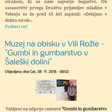
otrokom, ki so naše največje bogastvo. Ob
internet«
ustanovitvi prvega Društva prijateljev mladine v
Velenju so že pred 65 leti zapisali: »Delajmo v
dobro otrok«.
Preberi več
o
Svetovni
dan
Muzej na obisku v Vili Rožle -
otroka
"Gumbi in gumbarstvo v
in
"65
Šaleški dolini"
let
mladi"
Objavljeno dne
Čet, 08. 11. 2018 - 09:02
Vabljeni na odprtje razstave
"Gumbi in gumbarstvo