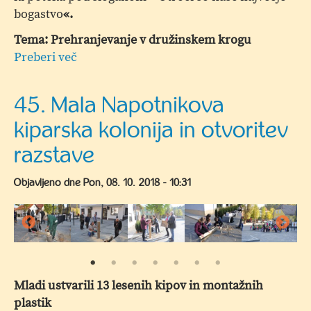
bogastvo
«.
Tema: Prehranjevanje v družinskem krogu
Preberi več
o
Šola
za
45. Mala Napotnikova
starše
kiparska kolonija in otvoritev
-
"Otroci
razstave
so
naše
Objavljeno dne
Pon, 08. 10. 2018 - 10:31
največje
bogastvo"
Mladi ustvarili 13 lesenih kipov in montažnih
plastik