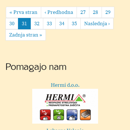
Pagination
Sonce
First
« Prva stran
Predhodna
‹ Predhodna
Page
27
Page
28
Page
29
-
page
stran
Pika
Page
30
Current
31
Page
32
Page
33
Page
34
Page
35
Naslednja
Naslednja ›
pomaga
page
stran
Last
Zadnja stran »
page
Pomagajo nam
GA+ kuhinje
Dekorativa Cehner - Velenje