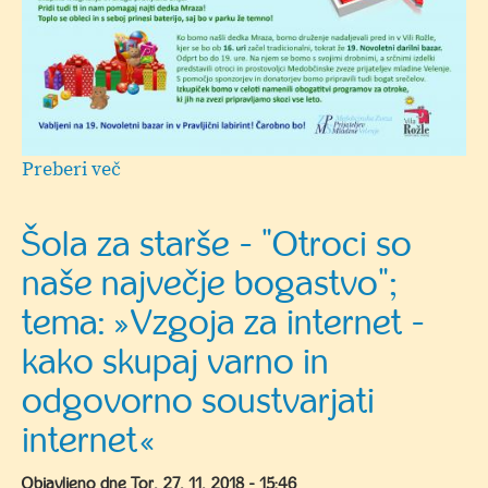
Preberi več
o
Pravljični
labirint
Šola za starše - "Otroci so
in
naše največje bogastvo";
19.
Novoletni
tema: »Vzgoja za internet -
bazar
kako skupaj varno in
odgovorno soustvarjati
internet«
Objavljeno dne
Tor, 27. 11. 2018 - 15:46