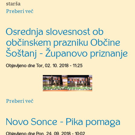
starša
Preberi več
o
Jesenske
počitnice
Osrednja slovesnost ob
-
občinskem prazniku Občine
LEGOROBOTIKA
Šoštanj - Županovo priznanje
Objavljeno dne
Tor, 02. 10. 2018 - 11:25
Preberi več
o
Osrednja
slovesnost
Novo Sonce - Pika pomaga
ob
občinskem
Objavljeno dne
Pon, 24. 09. 2018 - 10:02