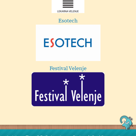
Mes
Esotech
Frizerski stud
Festival Velenje