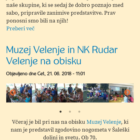
naše skupine, ki se sedaj že dobro poznajo med
sabo, pripravile zanimive predstavitve. Prav
ponosni smo bili na njih!
Preberi več
o
Novičke
iz
Muzej Velenje in NK Rudar
Poreča
Velenje na obisku
Objavljeno dne
Čet, 21. 06. 2018 - 11:01
Včeraj je bil pri nas na obisku
Muzej Velenje
, ki
nam je predstavil zgodovino nogometa v Šaleški
dolini in svetu. Ob 70.