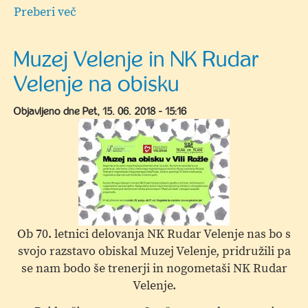
Preberi več
o
Muzej
Velenje
Muzej Velenje in NK Rudar
in
Velenje na obisku
NK
Rudar
Objavljeno dne
Pet, 15. 06. 2018 - 15:16
Velenje
na
obisku
Ob 70. letnici delovanja NK Rudar Velenje nas bo s
svojo razstavo obiskal Muzej Velenje, pridružili pa
se nam bodo še trenerji in nogometaši NK Rudar
Velenje.