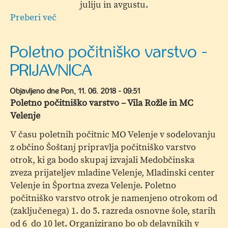
juliju in avgustu.
Preberi več
o
Poletje
2018
Poletno počitniško varstvo -
PRIJAVNICA
Objavljeno dne
Pon, 11. 06. 2018 - 09:51
Poletno počitniško varstvo – Vila Rožle in MC
Velenje
V času poletnih počitnic MO Velenje v sodelovanju
z občino Šoštanj pripravlja počitniško varstvo
otrok, ki ga bodo skupaj izvajali Medobčinska
zveza prijateljev mladine Velenje, Mladinski center
Velenje in Športna zveza Velenje. Poletno
počitniško varstvo otrok je namenjeno otrokom od
(zaključenega) 1. do 5. razreda osnovne šole, starih
od 6 do 10 let. Organizirano bo ob delavnikih v