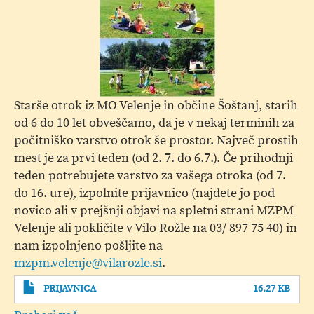
Starše otrok iz MO Velenje in občine Šoštanj, starih
od 6 do 10 let obveščamo, da je v nekaj terminih za
počitniško varstvo otrok še prostor. Največ prostih
mest je za prvi teden (od 2. 7. do 6.7.). Če prihodnji
teden potrebujete varstvo za vašega otroka (od 7.
do 16. ure), izpolnite prijavnico (najdete jo pod
novico ali v prejšnji objavi na spletni strani MZPM
Velenje ali pokličite v Vilo Rožle na 03/ 897 75 40) in
nam izpolnjeno pošljite na
mzpm.velenje@vilarozle.si
.
PRIJAVNICA
16.27 KB