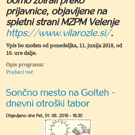
bomo zbirali preko
prijavnice, objavljene na
spletni strani MZPM Velenje
https://www.vilarozle.si/
.
Vpis bo možen od ponedeljka, 11. junija 2018, od
10. ure dalje.
Opis programa:
Preberi več
o
POLETNE
POČITNICE
Sončno mesto na Golteh -
2018
dnevni otroški tabor
–
NOVOST
Objavljeno dne
Pet, 01. 06. 2018 - 16:30
POČITNIŠKO
VARSTVO
OTROK