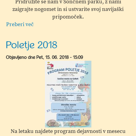
Pridružite se nam v Sončnem parku, z nami
zaigrajte nogomet in si ustvarite svoj navijaški
pripomoček.
Preberi več
o
Muzej
Velenje
Poletje 2018
in
NK
Objavljeno dne
Pet, 15. 06. 2018 - 15:09
Rudar
Velenje
na
obisku
Na letaku najdete program dejavnosti v mesecu