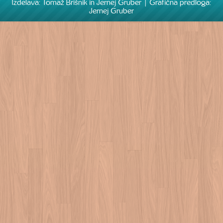
Izdelava: Tomaž Brišnik in Jernej Gruber | Grafična predloga:
Jernej Gruber