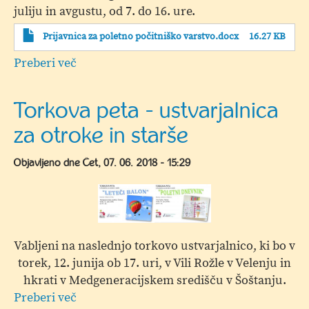
juliju in avgustu, od 7. do 16. ure.
Prijavnica za poletno počitniško varstvo.docx
16.27 KB
Preberi več
o
Poletno
počitniško
Torkova peta - ustvarjalnica
varstvo
za otroke in starše
-
PRIJAVNICA
Objavljeno dne
Čet, 07. 06. 2018 - 15:29
Vabljeni na naslednjo torkovo ustvarjalnico, ki bo v
torek, 12. junija ob 17. uri, v Vili Rožle v Velenju in
hkrati v Medgeneracijskem središču v Šoštanju.
Preberi več
o