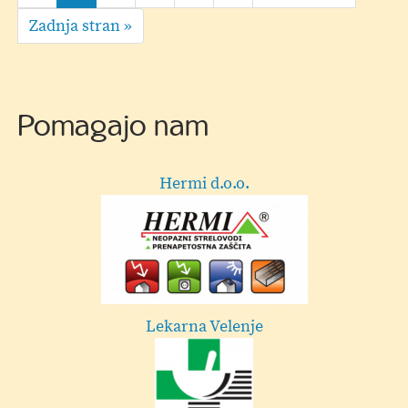
-
page
stran
Last
Zadnja stran »
dnevni
page
otroški
tabor
Pomagajo nam
Hermi d.o.o.
Dekor
Lekarna Velenje