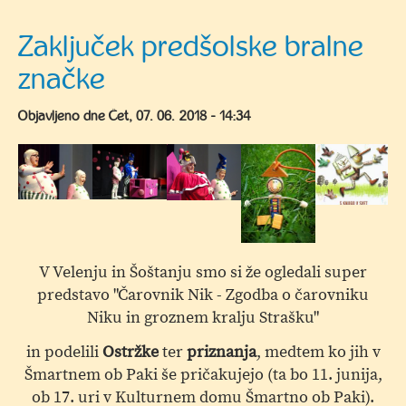
Torkova
peta
Zaključek predšolske bralne
-
značke
ustvarjalnica
za
Objavljeno dne
Čet, 07. 06. 2018 - 14:34
otroke
in
starše
V Velenju in Šoštanju smo si že ogledali super
predstavo "Čarovnik Nik - Zgodba o čarovniku
Niku in groznem kralju Strašku"
in podelili
Ostržke
ter
priznanja
, medtem ko jih v
Šmartnem ob Paki še pričakujejo (ta bo 11. junija,
ob 17. uri v Kulturnem domu Šmartno ob Paki).