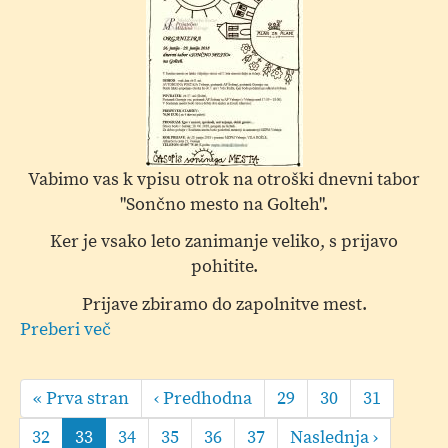
Vabimo vas k vpisu otrok na otroški dnevni tabor
"Sončno mesto na Golteh".
Ker je vsako leto zanimanje veliko, s prijavo
pohitite.
Prijave zbiramo do zapolnitve mest.
Preberi več
o
Sončno
Pagination
mesto
First
« Prva stran
Predhodna
‹ Predhodna
Page
29
Page
30
Page
31
na
page
stran
Golteh
Page
32
Current
33
Page
34
Page
35
Page
36
Page
37
Naslednja
Naslednja ›