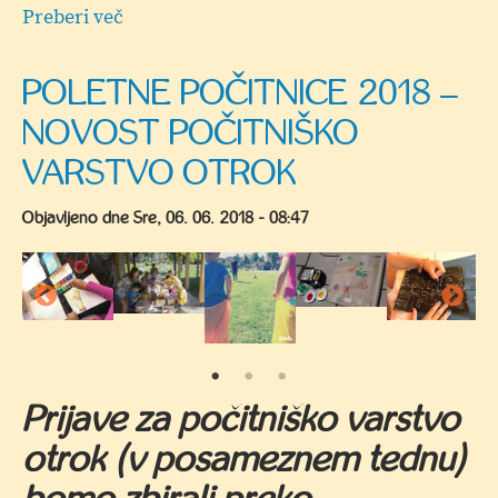
Preberi več
o
Zaključek
predšolske
POLETNE POČITNICE 2018 –
bralne
NOVOST POČITNIŠKO
značke
VARSTVO OTROK
Objavljeno dne
Sre, 06. 06. 2018 - 08:47
Prijave za počitniško varstvo
otrok (v posameznem tednu)