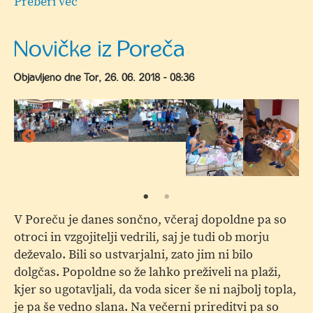
Preberi več
o
Prosti
termini
Novičke iz Poreča
za
počitniško
Objavljeno dne
Tor, 26. 06. 2018 - 08:36
varstvo
V Poreču je danes sončno, včeraj dopoldne pa so
otroci in vzgojitelji vedrili, saj je tudi ob morju
deževalo. Bili so ustvarjalni, zato jim ni bilo
dolgčas. Popoldne so že lahko preživeli na plaži,
kjer so ugotavljali, da voda sicer še ni najbolj topla,
je pa še vedno slana. Na večerni prireditvi pa so