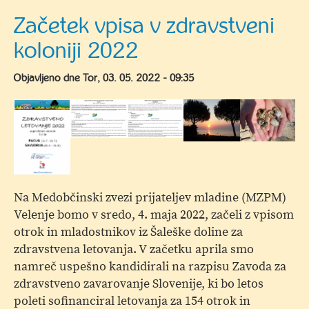
peta,
Začetek vpisa v zdravstveni
ustvarjalnica
koloniji 2022
za
otroke
Objavljeno dne
Tor, 03. 05. 2022 - 09:35
in
starše
Na Medobčinski zvezi prijateljev mladine (MZPM)
Velenje bomo v sredo, 4. maja 2022, začeli z vpisom
otrok in mladostnikov iz Šaleške doline za
zdravstvena letovanja. V začetku aprila smo
namreč uspešno kandidirali na razpisu Zavoda za
zdravstveno zavarovanje Slovenije, ki bo letos
poleti sofinanciral letovanja za 154 otrok in