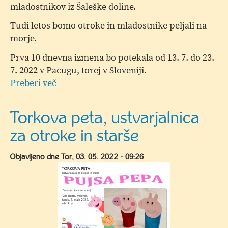
mladostnikov iz Šaleške doline.
Tudi letos bomo otroke in mladostnike peljali na
morje.
Prva 10 dnevna izmena bo potekala od 13. 7. do 23.
7. 2022 v Pacugu, torej v Sloveniji.
Preberi več
o
Začetek
vpisa
Torkova peta, ustvarjalnica
v
za otroke in starše
zdravstveni
koloniji
Objavljeno dne
Tor, 03. 05. 2022 - 09:26
2022