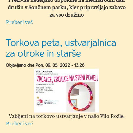
Preživite nedeljsko dopoldne na mednarodni dan
družin v Sončnem parku, kjer pripravljajo zabavo
za vso družino
Preberi več
o
Družinski
dan
Torkova peta, ustvarjalnica
v
za otroke in starše
Sončnem
parku
Objavljeno dne
Pon, 09. 05. 2022 - 13:26
Vabljeni na torkovo ustvarjanje v našo Vilo Rožle.
Preberi več
o
Torkova