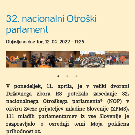
Počitniški
ŽIV-
32. nacionalni Otroški
ŽAV
parlament
v
Vili
Objavljeno dne
Tor, 12. 04. 2022 - 11:25
Rožle
V ponedeljek, 11. aprila, je v veliki dvorani
Državnega zbora RS potekalo zasedanje 32.
nacionalnega Otroškega parlamenta
®
(NOP) v
okviru Zveze prijateljev mladine Slovenije (ZPMS).
111 mladih parlamentarcev iz vse Slovenije je
razpravljalo o osrednji temi Moja poklicna
prihodnost oz.