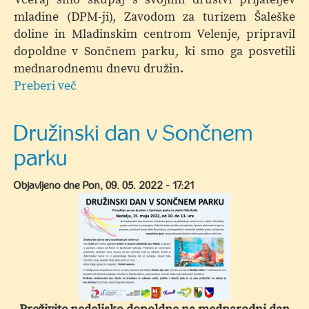
mladine (DPM-ji), Zavodom za turizem Šaleške
doline in Mladinskim centrom Velenje, pripravil
dopoldne v Sončnem parku, ki smo ga posvetili
mednarodnemu dnevu družin.
Preberi več
o
Družinski
dan
Družinski dan v Sončnem
v
parku
Sončnem
parku
Objavljeno dne
Pon, 09. 05. 2022 - 17:21