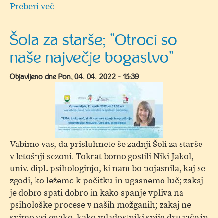
Preberi več
o
32.
nacionalni
Šola za starše; "Otroci so
Otroški
naše največje bogastvo"
parlament
Objavljeno dne
Pon, 04. 04. 2022 - 15:39
Vabimo vas, da prisluhnete še zadnji Šoli za starše
v letošnji sezoni. Tokrat bomo gostili Niki Jakol,
univ. dipl. psihologinjo, ki nam bo pojasnila, kaj se
zgodi, ko ležemo k počitku in ugasnemo luč; zakaj
je dobro spati dobro in kako spanje vpliva na
psihološke procese v naših možganih; zakaj ne
spimo vsi enako, kako mladostniki spijo drugače in