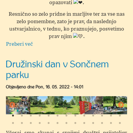
opazovati
.
Resnično so zelo pridne in marljive ter za vse nas
zelo pomembne, zato je prav, da naslednjo
ustvarjalnico, v tednu, ko praznujejo, posvetimo
prav njim
.
Preberi več
o
Torkova
peta,
Družinski dan v Sončnem
ustvarjalnica
parku
za
otroke
Objavljeno dne
Pon, 16. 05. 2022 - 14:01
in
starše
Včeraj smo skupaj s svojimi društvi prijateljev