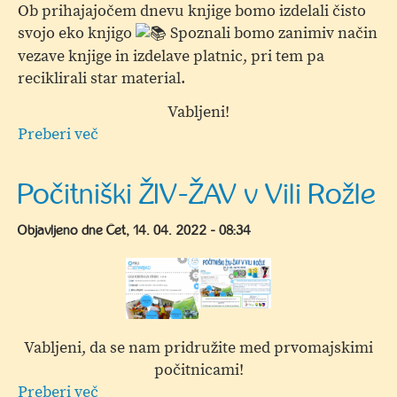
Ob prihajajočem dnevu knjige bomo izdelali čisto
svojo eko knjigo
Spoznali bomo zanimiv način
vezave knjige in izdelave platnic, pri tem pa
reciklirali star material.
Vabljeni!
Preberi več
o
Torkova
peta,
Počitniški ŽIV-ŽAV v Vili Rožle
ustvarjalnica
za
Objavljeno dne
Čet, 14. 04. 2022 - 08:34
otroke
in
starše
Vabljeni, da se nam pridružite med prvomajskimi
počitnicami!
Preberi več
o