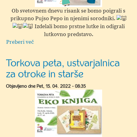
Ob svetovnem dnevu risank se bomo poigrali s
prikupno Pujso Pepo in njenimi sorodniki.
Izdelali bomo prstne lutke in odigrali
lutkovno predstavo.
Preberi več
o
Torkova
peta,
Torkova peta, ustvarjalnica
ustvarjalnica
za otroke in starše
za
otroke
Objavljeno dne
Pet, 15. 04. 2022 - 08:35
in
starše