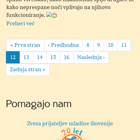
kako neprespane noči vplivajo na njihovo
funkcioniranje.
Preberi več
o
Šola
Pagination
za
First
« Prva stran
Predhodna
‹ Predhodna
Page
8
Page
9
Page
10
Page
11
starše;
page
stran
"Otroci
Current
12
Page
13
Page
14
Page
15
Page
16
Naslednja
Naslednja ›
so
page
stran
Last
Zadnja stran »
naše
page
največje
bogastvo"
Pomagajo nam
Hermi d.o.o.