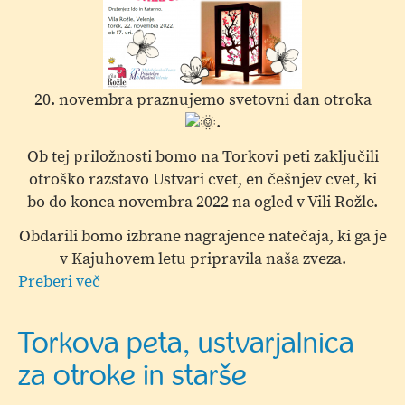
Zaključek
natečaja
"Ustvari
cvet,
en
20. novembra praznujemo svetovni dan otroka
češnjev
.
cvet"
Ob tej priložnosti bomo na Torkovi peti zaključili
otroško razstavo Ustvari cvet, en češnjev cvet, ki
bo do konca novembra 2022 na ogled v Vili Rožle.
Obdarili bomo izbrane nagrajence natečaja, ki ga je
v Kajuhovem letu pripravila naša zveza.
Preberi več
o
Torkova
peta,
Torkova peta, ustvarjalnica
ustvarjalnica
za otroke in starše
za
otroke