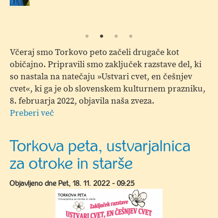
Včeraj smo Torkovo peto začeli drugače kot
običajno. Pripravili smo zaključek razstave del, ki
so nastala na natečaju »Ustvari cvet, en češnjev
cvet«, ki ga je ob slovenskem kulturnem prazniku,
8. februarja 2022, objavila naša zveza.
Preberi več
o
Torkova
peta,
Torkova peta, ustvarjalnica
ustvarjalnica
za otroke in starše
za
otroke
Objavljeno dne
Pet, 18. 11. 2022 - 09:25
in
starše
-