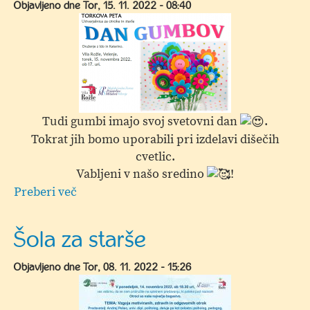
Objavljeno dne
Tor, 15. 11. 2022 - 08:40
in
starše
Tudi gumbi imajo svoj svetovni dan
.
Tokrat jih bomo uporabili pri izdelavi dišečih
cvetlic.
Vabljeni v našo sredino
!
Preberi več
o
Torkova
peta,
Šola za starše
ustvarjalnica
za
Objavljeno dne
Tor, 08. 11. 2022 - 15:26
otroke
in