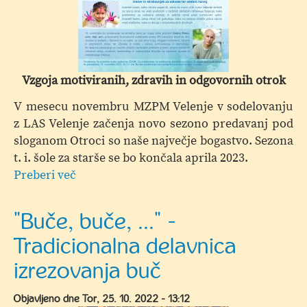
starše
Vzgoja motiviranih, zdravih in odgovornih otrok
V mesecu novembru MZPM Velenje v sodelovanju
z LAS Velenje začenja novo sezono predavanj pod
sloganom Otroci so naše največje bogastvo. Sezona
t. i. šole za starše se bo končala aprila 2023.
Preberi več
o
Šola
za
"Buče, buče, ..." -
starše
Tradicionalna delavnica
izrezovanja buč
Objavljeno dne
Tor, 25. 10. 2022 - 13:12