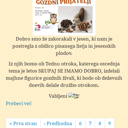
Dobro smo že zakorakali v jesen, ki nam je
postregla z obilico pisanega listja in jesenskih
plodov.
Iz njih bomo ob Tednu otroka, katerega osrednja
tema je letos SKUPAJ SE IMAMO DOBRO, izdelali
majhne figurice gozdnih živali, ki bodo ob deževnih
dnevih delale družbo otrokom.
Vabljeni
!
Preberi več
o
Torkova
Pagination
peta,
First
« Prva stran
Predhodna
‹ Predhodna
Page
6
Page
7
Page
8
Page
9
ustvarjalnica