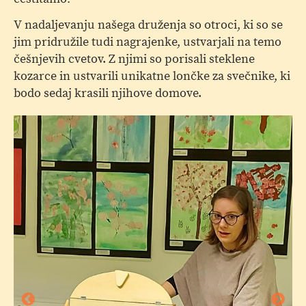
V nadaljevanju našega druženja so otroci, ki so se
jim pridružile tudi nagrajenke, ustvarjali na temo
češnjevih cvetov. Z njimi so porisali steklene
kozarce in ustvarili unikatne lončke za svečnike, ki
bodo sedaj krasili njihove domove.
T
-
Ka