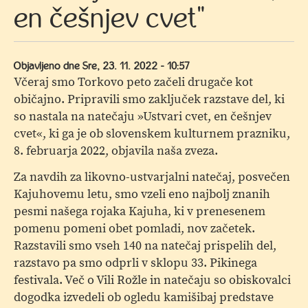
en češnjev cvet"
Objavljeno dne
Sre, 23. 11. 2022 - 10:57
Včeraj smo Torkovo peto začeli drugače kot
običajno. Pripravili smo zaključek razstave del, ki
so nastala na natečaju »Ustvari cvet, en češnjev
cvet«, ki ga je ob slovenskem kulturnem prazniku,
8. februarja 2022, objavila naša zveza.
Za navdih za likovno-ustvarjalni natečaj, posvečen
Kajuhovemu letu, smo vzeli eno najbolj znanih
pesmi našega rojaka Kajuha, ki v prenesenem
pomenu pomeni obet pomladi, nov začetek.
Razstavili smo vseh 140 na natečaj prispelih del,
razstavo pa smo odprli v sklopu 33. Pikinega
festivala. Več o Vili Rožle in natečaju so obiskovalci
dogodka izvedeli ob ogledu kamišibaj predstave