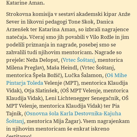
Katarine Aman.
Strokovna komisija v sestavi akademski kipar Anže
Sever in likovni pedagogi Tone Skok, Danica
Arzenšek ter Katarina Aman, so izbrali nagrajence
natečaja. Včeraj smo jih povabili v Vilo Rožle in jim
podelili priznanja in nagrade, posebej smo se
zahvalili tudi njihovim mentoricam. Nagrade so
prejele: Neža Delopst, (
Vrtec Šoštanj
, mentorica
Milena Preglav), Maša Heindl, (Vrtec Šoštanj,
mentorica Špela Božič), Lučka Šalamon, (
Oš Mihe
Pintarja Toleda
Velenje (MPT), mentorica Klaudija
Vidak), Otja Slatinšek, (OŠ MPT Velenje, mentorica
Klaudija Vidak), Leni Lichtenegger Senegačnik, OŠ
MPT Velenje, mentorica Klaudija Vidak) ter Pia
Tajnik, (
Osnovna šola Karla Destovnika-Kajuha
Šoštanj
, mentorica Mija Žagar). Vsem nagrajenkam
in njihovim mentoricam še enkrat iskreno
čestitamo!