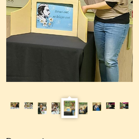
TP
-
Kajuh