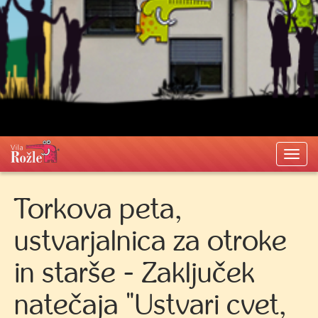
Togg
navi
Torkova peta,
ustvarjalnica za otroke
in starše - Zaključek
natečaja "Ustvari cvet,