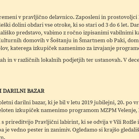
remeni v pravljično delavnico. Zaposleni in prostovoljci
ški dolini obdari vse otroke, ki so stari od 3 do 6 let. Da
edališko predstavo, vabimo z ročno izpisanimi vabilnimi k
r Kulturnih domovih v Šoštanju in Šmartnem ob Paki, dom
ečelov, katerega izkupiček namenimo za izvajanje progra
ah in v različnih lokalnih podjetjih ter ustanovah. V dec
I DARILNI BAZAR
i darilni bazar, ki je bil v letu 2019 jubilejni, 20. po v
Celoten izkupiček namenimo programom MZPM Velenje, 
s prireditvijo Pravljični labirint, ki se odvija v Vili Ro
pa je vedno pester in zanimiv. Ogledamo si krajšo gledali
m.