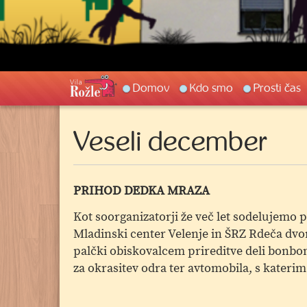
Main
Domov
Kdo smo
Prosti čas
navigation
Veseli december
PRIHOD DEDKA MRAZA
Kot soorganizatorji že več let sodelujemo 
Mladinski center Velenje in ŠRZ Rdeča dvor
palčki obiskovalcem prireditve deli bonbon
za okrasitev odra ter avtomobila, s kater