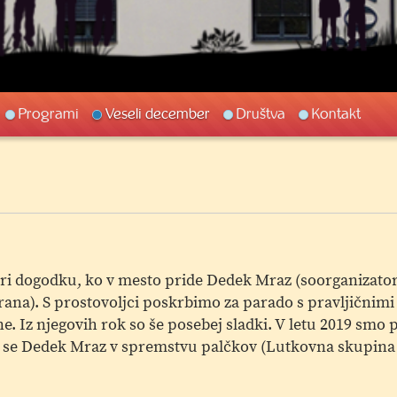
Programi
Veseli december
Društva
Kontakt
pri dogodku, ko v mesto pride Dedek Mraz (soorganizatorji
ana). S prostovoljci poskrbimo za parado s pravljičnimi 
e. Iz njegovih rok so še posebej sladki. V letu 2019 smo
im se Dedek Mraz v spremstvu palčkov (Lutkovna skupina 