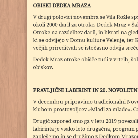
OBISKI DEDKA MRAZA
V drugi polovici novembra se Vila Rožle sp
okoli 2000 daril za otroke. Dedek Mraz v Šale
Otroke na razdelitev daril, in hkrati na gl
ki se odvijejo v Domu kulture Velenje, te
večjih prireditvah se istočasno odvija sr
Dedek Mraz otroke obišče tudi v vrtcih, šol
obiskov.
PRAVLJIČNI LABIRINT IN 20. NOVOLETN
V decembru pripravimo tradicionalni Novoletn
klubom prostovoljcev »Mladi za mlade«. 
Drugič zapored smo ga v letu 2019 povezali 
labirinta je vsako leto drugačna, program 
zaplešemo in se družimo z Dedkom Mrazo