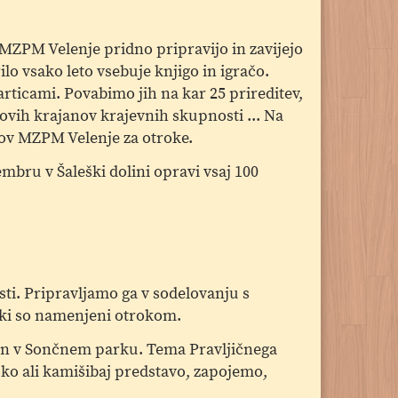
 MZPM Velenje pridno pripravijo in zavijejo
rilo vsako leto vsebuje knjigo in igračo.
articami. Povabimo jih na kar 25 prireditev,
ovih krajanov krajevnih skupnosti ... Na
mov MZPM Velenje za otroke.
embru v Šaleški dolini opravi vsaj 100
rsti. Pripravljamo ga v sodelovanju s
ki so namenjeni otrokom.
žle in v Sončnem parku. Tema Pravljičnega
ško ali kamišibaj predstavo, zapojemo,