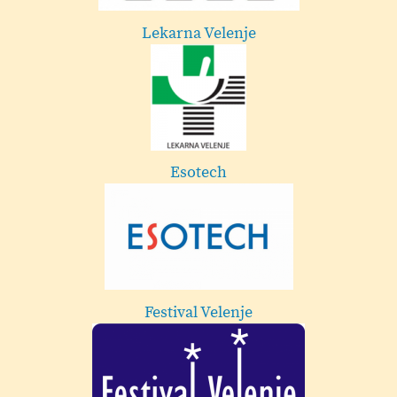
Dekorativa Cehner - Velenje
Mestna občina Velenje
Frizerski studio in brivnica Marko Hriberšek