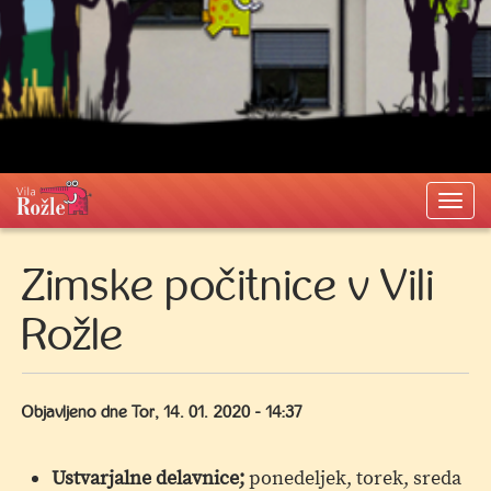
Togg
navi
Zimske počitnice v Vili
Rožle
Objavljeno dne
Tor, 14. 01. 2020 - 14:37
Ustvarjalne delavnice;
ponedeljek, torek, sreda