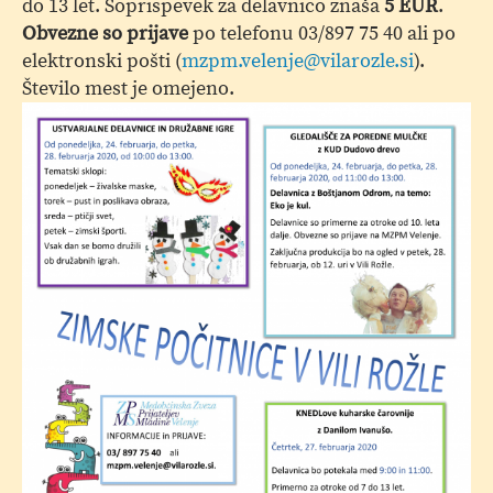
do 13 let. Soprispevek za delavnico znaša
5 EUR
.
Obvezne so prijave
po telefonu 03/897 75 40 ali po
elektronski pošti (
mzpm.velenje@vilarozle.si
).
Število mest je omejeno.