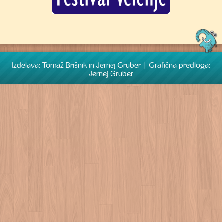
Izdelava: Tomaž Brišnik in Jernej Gruber | Grafična predloga:
Jernej Gruber