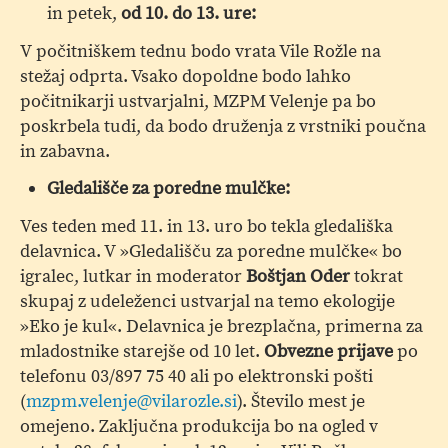
in petek,
od 10. do 13. ure:
V počitniškem tednu bodo vrata Vile Rožle na
stežaj odprta. Vsako dopoldne bodo lahko
počitnikarji ustvarjalni, MZPM Velenje pa bo
poskrbela tudi, da bodo druženja z vrstniki poučna
in zabavna.
Gledališče za poredne mulčke:
Ves teden med 11. in 13. uro bo tekla gledališka
delavnica. V »Gledališču za poredne mulčke« bo
igralec, lutkar in moderator
Boštjan Oder
tokrat
skupaj z udeleženci ustvarjal na temo ekologije
»Eko je kul«. Delavnica je brezplačna, primerna za
mladostnike starejše od 10 let.
Obvezne prijave
po
telefonu 03/897 75 40 ali po elektronski pošti
(
mzpm.velenje@vilarozle.si
). Število mest je
omejeno. Zaključna produkcija bo na ogled v