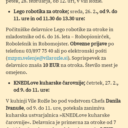
petek, 28. februarja, ob 12. uri, v Vili Rožle.
Lego robotika za otroke;
sreda, 26. 2
., o
d 9. do
11. ure in od 11.30 do 13.30 ure:
Počitniške delavnice Lego robotike za otroke in
mladostnike od 6. do 16. leta – Robopionirček,
Robolešnik in Robomojster.
Obvezne prijave
po
telefonu 03/897 75 40 ali po elektronski pošti
(
mzpm.velenje@vilarozle.si
). Soprispevek za
delavnico znaša
10 EUR
na otroka. Število mest je
omejeno.
KNEDLove kuharske čarovnije;
četrtek, 27. 2.
,
od 9. do 11. ure:
V kuhinji Vile Rožle bo pod vodstvom Chefa
Danila
Ivanuše
, od 9. do 11. ure, potekala zanimiva
kuharska ustvarjalnica »KNEDLove kuharske
čarovnije«. Delavnica je primerna za otroke od 7