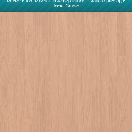
Izdelava: Tomaž Brišnik in Jernej Gruber | Grafična predloga:
Jernej Gruber