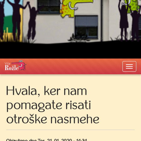
Togg
navi
Hvala, ker nam
pomagate risati
otroške nasmehe