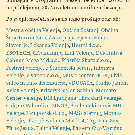
pomagali v programih »Veseli december 2019« in
na jubilejnem, 20. Novoletnem darilnem bazarju.
Po svojih močeh ste se na našo prošnjo odzvali:
Mestna občina Velenje
,
Občina Šoštanj
,
Občina
Šmartno ob Paki
,
Zveza prijateljev mladine
Slovenije
,
Lekarna Velenje
,
Hermi d.o.o
.,
ESOTECH
,
GA+Kuhinje
,
Lidl-Velenje
,
Dekorativa
Cehner
,
Mega M d.o.o.
,
Plastika Skaza d.o.o.
,
Festival Velenje
,
e-Študentski servis
,
Interspa
Velenje
,
Vivapen d.o.o.
,
Music center DEDI
,
Fivia-
video in kino distribucija
,
VDC SAŠA
,
Studio Jantar
,
Relax Velenje
,
Frizerski salon Sabina
,
Mercator
Center Velenje
,
DM Ljubljana
,
Hiša daril Velenje
,
Colgate-Palmolive
,
SINGA
,
Študentski servis MB
Velenje
,
Tampotisk d.o.o.
,
MAŠ catering
,
Momax
Velenje
,
Okrepčevalnica Mladost
,
Trgovina Sax
,
Virus Jeans
,
Palma Velenje
,
Pattern City-Vzorčno