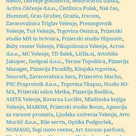
mesto
,
Gorenje gostinstvo
,
Sendvičarna užitka
,
Activa čiščenje d.o.o.
,
Čistilnica Polak
,
Naš čas
,
Hummel
,
Gras-Gruber
,
Grazia
,
Irscom
,
Zavarovalnica Triglav Velenje
,
Premogovnik
Velenje
,
Tuš Velenje
,
Trgovina Osmica
,
Frizerski
studio MH in brivnica
,
Frizerski studio Hipnotic
,
Baby center Velenje
,
Pikapolonica Velenje
,
Acron
d.o.o.
,
MC Velenje
,
TD Šalek
,
Ličila.si
,
Avtohiša
Jakopec
,
Go4goal d.o.o.
,
Terme Topolšica
,
Pizzerija
Manager
,
Pizzerija Picadilly
,
Kitajska trgovina
,
Neuroth
,
Zavarovalnica Sava
,
Frizerstvo Macho
,
PSC Praprotnik d.o.o.
,
Trgovina Vitapur
,
Studio SO-
MA
,
Frizerski salon Metka
,
Pizzerija Basilica
,
AMTK Velenje
,
Kavarna Lucifer
,
Mladinska knjiga
Velenje
,
MAKOM
,
Frizerski studio Boom
,
Agencija
za varnost prometa
,
Ljudska univerza Velenje
,
Avto
Muršič d.o.o.
,
Rile servis
,
Optika Podgoršek
,
NOMAGO
,
Yogi moto center
,
Art Aurum-parfumi
,