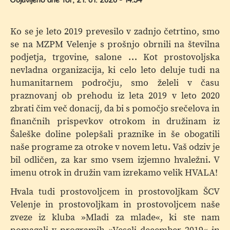
Objavljeno dne
Tor, 21. 01. 2020 - 14:34
Ko se je leto 2019 prevesilo v zadnjo četrtino, smo
se na MZPM Velenje s prošnjo obrnili na številna
podjetja, trgovine, salone … Kot prostovoljska
nevladna organizacija, ki celo leto deluje tudi na
humanitarnem področju, smo želeli v času
praznovanj ob prehodu iz leta 2019 v leto 2020
zbrati čim več donacij, da bi s pomočjo srečelova in
finančnih prispevkov otrokom in družinam iz
Šaleške doline polepšali praznike in še obogatili
naše programe za otroke v novem letu. Vaš odziv je
bil odličen, za kar smo vsem izjemno hvaležni. V
imenu otrok in družin vam izrekamo velik HVALA!
Hvala tudi prostovoljcem in prostovoljkam ŠCV
Velenje in prostovoljkam in prostovoljcem naše
zveze iz kluba »Mladi za mlade«, ki ste nam