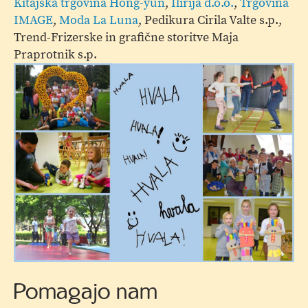
Kitajska trgovina Hong-yun
,
Ilirija d.o.o.
,
Trgovina
IMAGE
,
Moda La Luna
, Pedikura Cirila Valte s.p.,
Trend-Frizerske in grafične storitve Maja
Praprotnik s.p.
Kolaž
Pomagajo nam