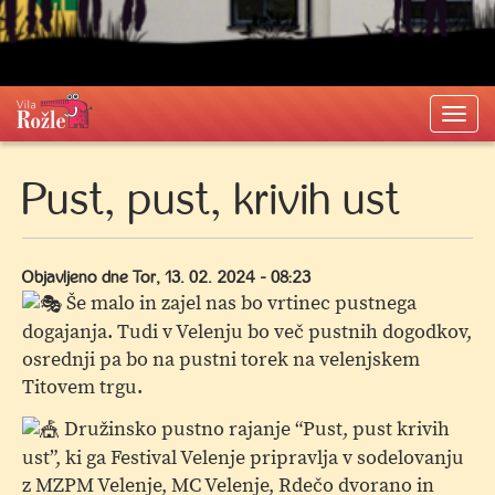
Togg
navi
Pust, pust, krivih ust
Objavljeno dne
Tor, 13. 02. 2024 - 08:23
Še malo in zajel nas bo vrtinec pustnega
dogajanja. Tudi v Velenju bo več pustnih dogodkov,
osrednji pa bo na pustni torek na velenjskem
Titovem trgu.
Družinsko pustno rajanje “Pust, pust krivih
ust”, ki ga Festival Velenje pripravlja v sodelovanju
z MZPM Velenje, MC Velenje, Rdečo dvorano in