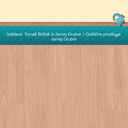
Izdelava: Tomaž Brišnik in Jernej Gruber | Grafična predloga:
Jernej Gruber