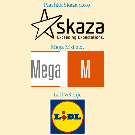
Lekarna Velenje
Esotech
Festival Velenje