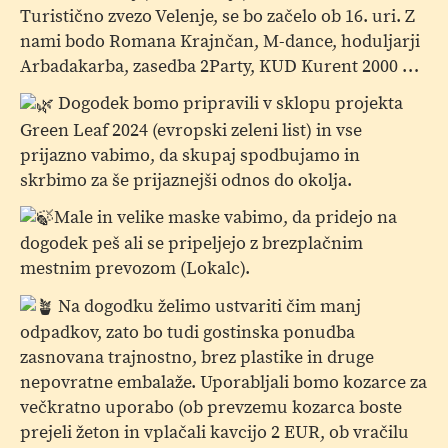
Turistično zvezo Velenje, se bo začelo ob 16. uri. Z
nami bodo Romana Krajnčan, M-dance, hoduljarji
Arbadakarba, zasedba 2Party, KUD Kurent 2000 …
Dogodek bomo pripravili v sklopu projekta
Green Leaf 2024 (evropski zeleni list) in vse
prijazno vabimo, da skupaj spodbujamo in
skrbimo za še prijaznejši odnos do okolja.
Male in velike maske vabimo, da pridejo na
dogodek peš ali se pripeljejo z brezplačnim
mestnim prevozom (Lokalc).
Na dogodku želimo ustvariti čim manj
odpadkov, zato bo tudi gostinska ponudba
zasnovana trajnostno, brez plastike in druge
nepovratne embalaže. Uporabljali bomo kozarce za
večkratno uporabo (ob prevzemu kozarca boste
prejeli žeton in vplačali kavcijo 2 EUR, ob vračilu